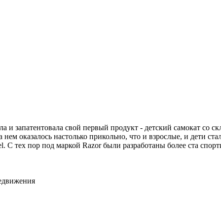
а и запатентовала свой первый продукт - детский самокат со 
а нем оказалось настолько прикольно, что и взрослые, и дети ст
l. С тех пор под маркой Razor были разработаны более ста спор
редвижения