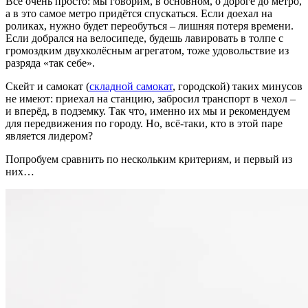
Всё очень просто: мы говорим, в основном, о дороге до метро,
а в это самое метро придётся спускаться. Если доехал на
роликах, нужно будет переобуться – лишняя потеря времени.
Если добрался на велосипеде, будешь лавировать в толпе с
громоздким двухколёсным агрегатом, тоже удовольствие из
разряда «так себе».
Скейт и самокат (
складной самокат
, городской) таких минусов
не имеют: приехал на станцию, забросил транспорт в чехол –
и вперёд, в подземку. Так что, именно их мы и рекомендуем
для передвижения по городу. Но, всё-таки, кто в этой паре
является лидером?
Попробуем сравнить по нескольким критериям, и первый из
них…