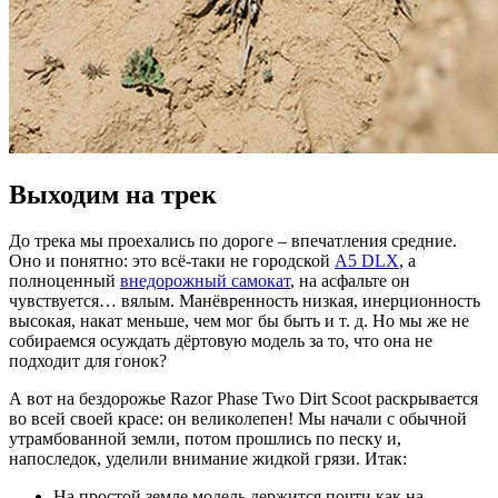
Выходим на трек
До трека мы проехались по дороге – впечатления средние.
Оно и понятно: это всё-таки не городской
A5 DLX
, а
полноценный
внедорожный самокат
, на асфальте он
чувствуется… вялым. Манёвренность низкая, инерционность
высокая, накат меньше, чем мог бы быть и т. д. Но мы же не
собираемся осуждать дёртовую модель за то, что она не
подходит для гонок?
А вот на бездорожье Razor Phase Two Dirt Scoot раскрывается
во всей своей красе: он великолепен! Мы начали с обычной
утрамбованной земли, потом прошлись по песку и,
напоследок, уделили внимание жидкой грязи. Итак:
На простой земле модель держится почти как на