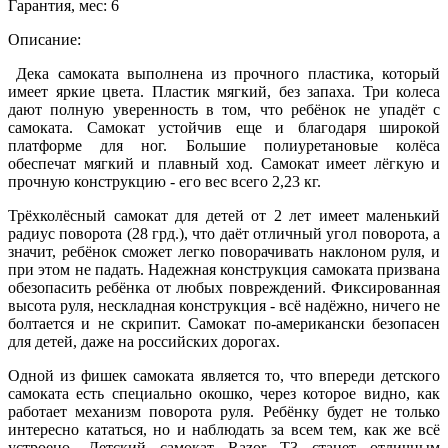
Гарантия, мес:
6
Описание:
Дека самоката выполнена из прочного пластика, который
имеет яркие цвета. Пластик мягкий, без запаха. Три колеса
дают полную уверенность в том, что ребёнок не упадёт с
самоката. Самокат устойчив еще и благодаря широкой
платформе для ног. Большие полиуретановые колёса
обеспечат мягкий и плавный ход. Самокат имеет лёгкую и
прочную конструкцию - его вес всего 2,23 кг.
Трёхколёсный самокат для детей от 2 лет имеет маленький
радиус поворота (28 грд.), что даёт отличный угол поворота, а
значит, ребёнок сможет легко поворачивать наклоном руля, и
при этом не падать. Надежная конструкция самоката призвана
обезопасить ребёнка от любых повреждений. Фиксированная
высота руля, нескладная конструкция - всё надёжно, ничего не
болтается и не скрипит. Самокат по-американски безопасен
для детей, даже на российских дорогах.
Одной из фишек самоката является то, что впереди детского
самоката есть специально окошко, через которое видно, как
работает механизм поворота руля. Ребёнку будет не только
интересно кататься, но и наблюдать за всем тем, как же всё
устроено. Детский самокат Razor T3 станет отличным