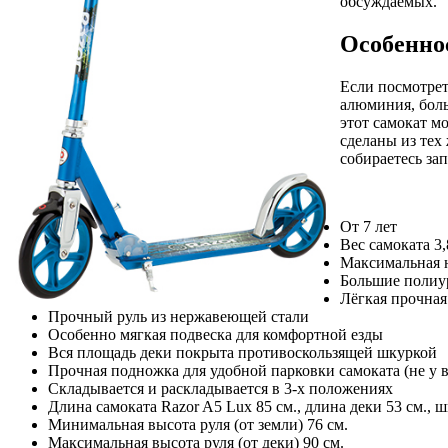
обсуждаемых.
Особеннос
Если посмотре
алюминия, боль
этот самокат м
сделаны из тех
собираетесь за
От 7 лет
Вес самоката 3,
Максимальная н
Большие полиур
Лёгкая прочная
Прочный руль из нержавеющей стали
Особенно мягкая подвеска для комфортной езды
Вся площадь деки покрыта противоскользящей шкуркой
Прочная подножка для удобной парковки самоката (не у 
Складывается и раскладывается в 3-х положениях
Длина самоката Razor A5 Lux 85 см., длина деки 53 см., ш
Минимальная высота руля (от земли) 76 см.
Максимальная высота руля (от деки) 90 см.