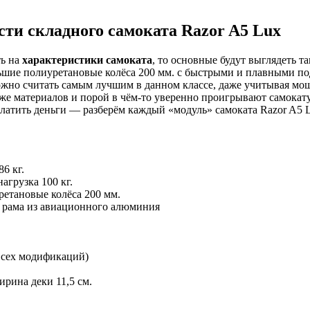
ти складного самоката Razor A5 Lux
ть на
характеристики самоката
, то основные будут выглядеть т
шие полиуретановые колёса 200 мм. с быстрыми и плавными по
ожно считать самым лучшим в данном классе, даже учитывая мощ
 же материалов и порой в чём-то уверенно проигрывают самокату 
платить деньги — разберём каждый «модуль» самоката Razor A5 L
86 кг.
агрузка 100 кг.
етановые колёса 200 мм.
 рама из авиационного алюминия
всех модификаций)
ирина деки 11,5 см.