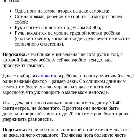
образом:
Одна нога на земле, вторая на деке самоката;
Спина прямая, ребёнок не горбится, смотрит перед
собой;
Руки согнуты в локтях под углом 80-90о;
Руль находится на уровне грудной клетки ребёнка
(соответственно, когда он поедет, руль будет на высоте
солнечного сплетения).
Подсказка:
чем ближе минимальная высота руля к той, с
которой Вашему ребёнку сейчас удобно, тем дольше
прослужит самокат.
Далее: выбирая
самокат
для ребёнка по росту, учитывайте ещё
один важный фактор – размер деки. Со слишком длинным
самокатом будет тяжело управиться даже опытному
взрослому, что уж говорить о маленьком непоседе.
Итак, дека детского самоката должна иметь длину 30-40
сантиметров, не более того. При этом она должна быть
довольно широкой – вплоть до 20 сантиметров, будет проще
удерживать равновесие.
Подсказка:
Если обе ноги в широкой стойке не помещаются
на деке, ничего страшного. Толчковая нога большую часть